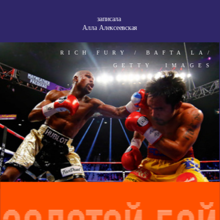
записала 
Алла Алексеевская
RICH FURY / BAFTA LA
/
GETTY  IMAGES